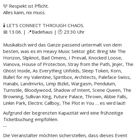
🩷 Respekt ist Pflicht.
Alles kann, nix muss.
🕯️ LET’S CONNECT THROUGH CHAOS.
📅 13.06. | 📍Badehaus | 🕘 23:30 Uhr
Musikalisch wird das Ganze passend untermalt von dem
besten, was es im Heavy Music Sektor gibt: Bring Me The
Horizon, Slipknot, Bad Omens, I Prevail, Knocked Loose,
Vianova, House of Protection, Stray from the Path, Jinjer, The
Ghost Inside, As Everything Unfolds, Sleep Token, Korn,
Bullet for my Valentine, Spiritbox, Architects, Paleface Swiss,
Hanabi, Landmvrks, Limp Bizkit, Wargasm, Pendulum,
Turnstile, Bloodywood, Shadow of Intent, Scene Queen, The
Browning, Sullivan King, Future Palace, Thrown, Abbie Falls,
Linkin Park, Electric Callboy, The Plot in You … es wird laut!
Aufgrund der begrenzten Kapazität wird eine frühzeitige
Ticketbuchung empfohlen.
--
Die Veranstalter möchten sicherstellen, dass dieses Event