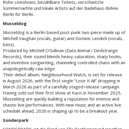
Rohe Liveshows, bezahlbare Tickets, verschwitzte
Sommernächte und lokale Artists auf der Badehaus-Bühne.
Berlin für Berlin.
Musseldog
Musseldog is a Berlin-based post-punk two-piece made up of
Mitchell Vaughan (vocals, guitar) and Dominic Lendich (vocals,
bass).
Produced by Mitchell O’Sullivan (Data Animal / Dedstrange
Records), their sound blends heavy saturation, sharp hooks,
and inventive songwriting, channeling controlled chaos with an
unapologetically raw edge.
Their debut album, Neighbourhood Watch, is set for release
in August 2026, with the first single “Lose It All” dropping in
March 2026 as part of a carefully staged release campaign.
Having sold out their first show at Kaos in November 2025,
Musseldog are quickly building a reputation for intense and
chaotic live performances. With new music and an active live
schedule ahead, 2026 is shaping up to be a breakout year.
Sonderpark